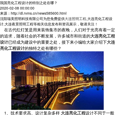
我国亮化工程设计的特别之处在哪？
2020-02-08 00:00:00
来源：http://dl.rvms.cn/news585600.html
沈阳瑞美照明科技有限公司为您免费提供
大连照明工程
,大连亮化工程设
计,大连夜景照明工程等相关信息发布和资讯展示，敬请关注！
在古代红灯笼是用来装饰集市的夜晚，人们对于光亮有着一定
的追求，随着社会的不断发展，许多城市和街道的
大连亮化工程
设计
已经成为建设中的重要之处，接下来小编给大家介绍下
大连
亮化工程设计
的独特之处有哪些？
1、技术要求高、设计复杂多样
大连亮化工程
设计不同于一般