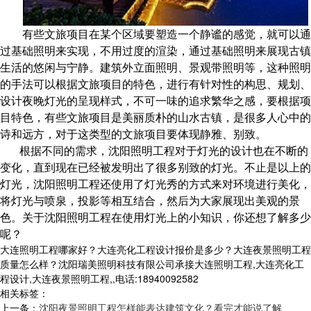
有些文旅项目在某个区域要塑造一个静谧的感觉，就可以通
过基础照明来实现，不用过度的渲染，通过基础照明来展现古镇
生活的悠闲与宁静。建筑外立面照明、景观带照明等，这种照明
的手法可以根据文旅项目的特色，进行有针对性的构思、规划、
设计夜晚灯光的呈现样式，不可一味的追求繁华之感，要根据项
目特色，有些文旅项目是美丽质朴的山水古镇，是很多人心中的
诗和远方，对于这类型的文旅项目要体现静雅、别致。
根据不同的需求，沈阳照明工程对于灯光的设计也在不断的
变化，直到现在已经被发明出了很多别致的灯光。不止是以上的
灯光，沈阳照明工程还使用了灯光秀的方式来对环境进行美化，
将灯光与喷泉，投影等相互结合，然后为大家展现出美观的景
色。关于沈阳照明工程在使用灯光上的小知识，你还想了解多少
呢？
大连照明工程哪家好？大连亮化工程设计报价是多少？大连夜景照明工程
质量怎么样？沈阳瑞美照明科技有限公司承接大连照明工程,大连亮化工
程设计,大连夜景照明工程,,电话:18940092582
相关标签：
上一条：
沈阳夜景照明工程怎样能表达建筑文化？看完才能说了解