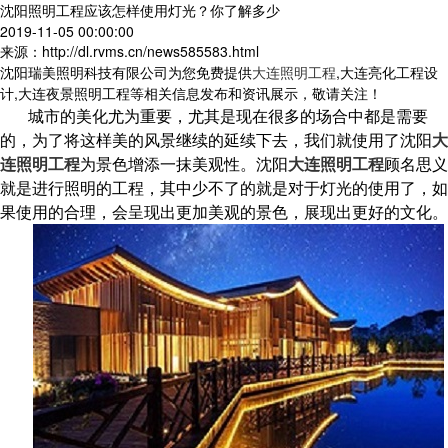
沈阳照明工程应该怎样使用灯光？你了解多少
2019-11-05 00:00:00
来源：http://dl.rvms.cn/news585583.html
沈阳瑞美照明科技有限公司为您免费提供
大连照明工程
,大连亮化工程设
计,大连夜景照明工程等相关信息发布和资讯展示，敬请关注！
城市的美化尤为重要，尤其是现在很多的场合中都是需要
的，为了将这样美的风景继续的延续下去，我们就使用了沈阳
大
连照明工程
为景色增添一抹美观性。沈阳
大连照明工程
顾名思义
就是进行照明的工程，其中少不了的就是对于灯光的使用了，如
果使用的合理，会呈现出更加美观的景色，展现出更好的文化。