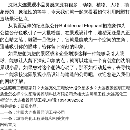
沈阳
大连景观小品
灵感来源有很多，动物、植物、人物，抽
象形的、象征性的等等，今天我们就一起来看看如何利用雕塑打
造场景记忆点。
从装置延伸的纪念版公仔Bubblecoat Elephant抱抱象作为
公益公仔也吸引了一大批粉丝。在景观设计中，雕塑无疑是真正
的点睛之笔，雕塑一旦做好了，它就是能成为一个空间的主角，
迅速吸引你的眼球，给你留下深刻的印象。
如果您想为您的景区或者企业增添这样一种能够吸引人眼
球、能够让人留下深刻印象的点，就可以建造一个有创意的沈阳
景观小品。如果您对这个想法心动了，那不如行动起来，去寻找
一个能承接沈阳景观小品设计与建造的公司吧。欢迎您进入我们
的网站了解。
大连照明工程哪家好？大连亮化工程设计报价是多少？大连夜景照明工程
质量怎么样？沈阳瑞美照明科技有限公司承接大连照明工程,大连亮化工
程设计,大连夜景照明工程,,电话:18940092582
相关标签：
景观小品
,
上一条：
沈阳大连夜景照明工程公司
下一条：
城市亮化工程法规和相关文件
网站首页