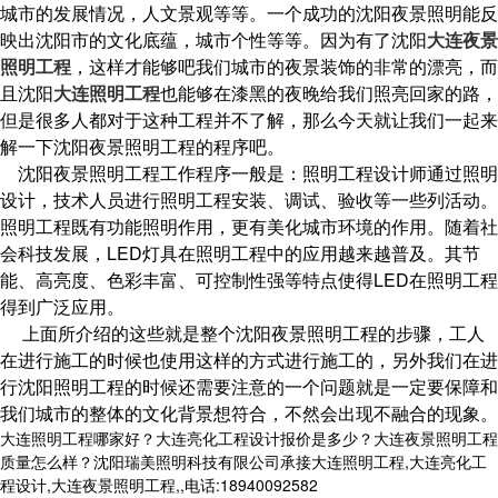
城市的发展情况，人文景观等等。一个成功的沈阳夜景照明能反
映出沈阳市的文化底蕴，城市个性等等。因为有了沈阳
大连夜景
照明工程
，这样才能够吧我们城市的夜景装饰的非常的漂亮，而
且沈阳
大连照明工程
也能够在漆黑的夜晚给我们照亮回家的路，
但是很多人都对于这种工程并不了解，那么今天就让我们一起来
解一下沈阳夜景照明工程的程序吧。
沈阳夜景照明工程工作程序一般是：照明工程设计师通过照明
设计，技术人员进行照明工程安装、调试、验收等一些列活动。
照明工程既有功能照明作用，更有美化城市环境的作用。随着社
会科技发展，LED灯具在照明工程中的应用越来越普及。其节
能、高亮度、色彩丰富、可控制性强等特点使得LED在照明工程
得到广泛应用。
上面所介绍的这些就是整个沈阳夜景照明工程的步骤，工人
在进行施工的时候也使用这样的方式进行施工的，另外我们在进
行沈阳照明工程的时候还需要注意的一个问题就是一定要保障和
我们城市的整体的文化背景想符合，不然会出现不融合的现象。
大连照明工程哪家好？大连亮化工程设计报价是多少？大连夜景照明工程
质量怎么样？沈阳瑞美照明科技有限公司承接大连照明工程,大连亮化工
程设计,大连夜景照明工程,,电话:18940092582