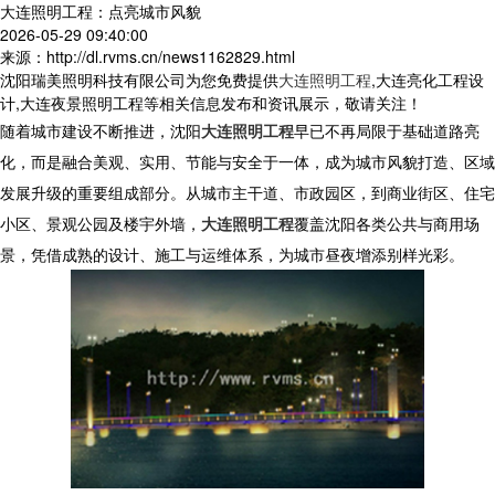
大连照明工程：点亮城市风貌
2026-05-29 09:40:00
来源：http://dl.rvms.cn/news1162829.html
沈阳瑞美照明科技有限公司为您免费提供
大连照明工程
,大连亮化工程设
计,大连夜景照明工程等相关信息发布和资讯展示，敬请关注！
随着城市建设不断推进，沈阳
大连照明工程
早已不再局限于基础道路亮
化，而是融合美观、实用、节能与安全于一体，成为城市风貌打造、区域
发展升级的重要组成部分。从城市主干道、市政园区，到商业街区、住宅
小区、景观公园及楼宇外墙，
大连照明工程
覆盖沈阳各类公共与商用场
景，凭借成熟的设计、施工与运维体系，为城市昼夜增添别样光彩。