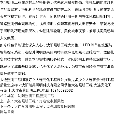
本地照明工程在选材上严格把关，优先选用耐候性强、能耗低的优质灯具
与配套线材，搭配科学的线路布设与防护工艺，保障各类照明设施在复杂
天气下稳定运行。在设计层面，团队结合区域呈现与整体风格因地制宜，
道路照明侧重亮度均匀、视野清晰，保障车辆与行人出行安全；景观与楼
宇照明则巧用光影层次，勾勒建筑轮廓、美化城市夜景，兼顾视觉美感与
人文氛围。
如今绿色节能理念深入人心，沈阳照明工程大力推广 LED 等节能光源与
智能控制系统，在提升照明效果的同时有效降低能耗与运维成本。凭借扎
实的技术实力、贴合本地需求的服务模式，沈阳照明工程持续深耕市场，
既完善了城市基础设施，也美化了人居环境，为城市夜间经济与城市形象
提升筑牢了基础。
大连照明工程哪家好？大连亮化工程设计报价是多少？大连夜景照明工程
质量怎么样？沈阳瑞美照明科技有限公司承接大连照明工程,大连亮化工
程设计,大连夜景照明工程,,电话:18940092582
相关标签：
沈阳照明工程
,
照明工程
,
上一条：
大连照明工程：打造城市新风貌
下一条：
大连夜景照明工程：点亮城市夜间风貌
网站首页