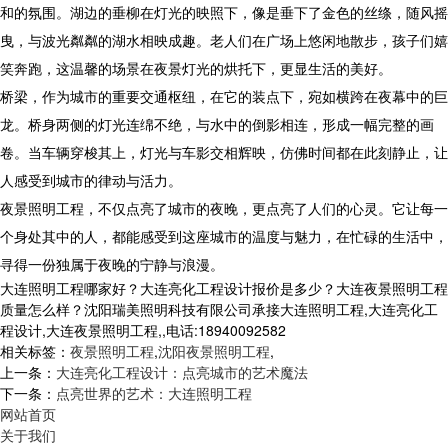
和的氛围。湖边的垂柳在灯光的映照下，像是垂下了金色的丝绦，随风摇
曳，与波光粼粼的湖水相映成趣。老人们在广场上悠闲地散步，孩子们嬉
笑奔跑，这温馨的场景在夜景灯光的烘托下，更显生活的美好。
桥梁，作为城市的重要交通枢纽，在它的装点下，宛如横跨在夜幕中的巨
龙。桥身两侧的灯光连绵不绝，与水中的倒影相连，形成一幅完整的画
卷。当车辆穿梭其上，灯光与车影交相辉映，仿佛时间都在此刻静止，让
人感受到城市的律动与活力。
夜景照明工程，不仅点亮了城市的夜晚，更点亮了人们的心灵。它让每一
个身处其中的人，都能感受到这座城市的温度与魅力，在忙碌的生活中，
寻得一份独属于夜晚的宁静与浪漫。
大连照明工程哪家好？大连亮化工程设计报价是多少？大连夜景照明工程
质量怎么样？沈阳瑞美照明科技有限公司承接大连照明工程,大连亮化工
程设计,大连夜景照明工程,,电话:18940092582
相关标签：
夜景照明工程
,
沈阳夜景照明工程
,
上一条：
大连亮化工程设计：点亮城市的艺术魔法
下一条：
点亮世界的艺术：大连照明工程
网站首页
关于我们